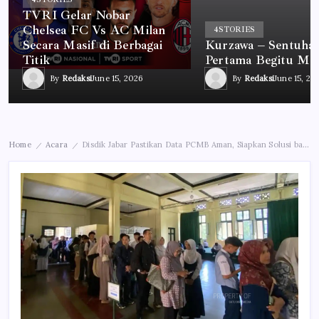
TVRI Gelar Nobar
Chelsea FC Vs AC Milan
4
STORIES
Secara Masif di Berbagai
Kurzawa – Sentuha
Titik
Pertama Begitu Me
By
Redaksi
June 15, 2026
By
Redaksi
June 15, 20
Home
Acara
Disdik Jabar Pastikan Data PCMB Aman, Siapkan Solusi bagi Calon Murid yang Belum Tertampung di Sekolah Negeri
/
/