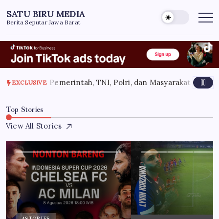
Skip
SATU BIRU MEDIA
to
Berita Seputar Jawa Barat
content
2026
Sinergi Pemerintah, TNI, Polri, dan Masyarakat Jadi Kun
EXCLUSIVE
Top Stories
View All Stories
4
STORIES