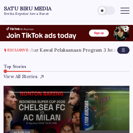
Skip
SATU BIRU MEDIA
to
Berita Seputar Jawa Barat
content
6
Pemprov Jabar Kawal Pelaksanaan Program 3 Juta Rumah Ag
EXCLUSIVE
Top Stories
View All Stories
4
STORIES