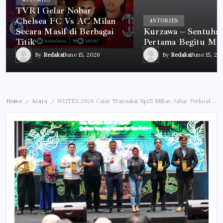
TVRI Gelar Nobar
Chelsea FC Vs AC Milan
4
STORIES
Secara Masif di Berbagai
Kurzawa – Sentuha
Titik
Pertama Begitu Me
By
Redaksi
June 15, 2026
By
Redaksi
June 15, 20
Home
Acara
WIITEX 2026 Catat Transaksi Rp25 Miliar, Jabar Perkuat Ekspor Kopi, Teh, dan Kakao
/
/