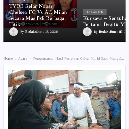
TVRI Gelar Nobar
Chelsea FC Vs AC Milan
4
STORIES
Secara Masif di Berbagai
Kurzawa – Sentuha
Titik
Pertama Begitu Me
By
Redaksi
June 15, 2026
By
Redaksi
June 15, 20
Home
Acara
Pengumuman Hasil Pemetaan Calon Murid Baru Mengalami Penyesuaian Waktu
/
/