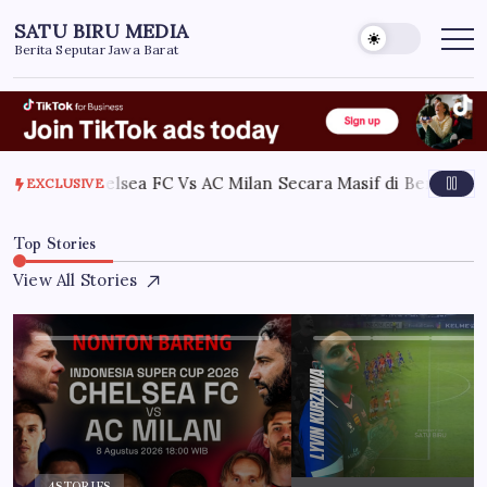
Skip
SATU BIRU MEDIA
to
Berita Seputar Jawa Barat
content
r Nobar Chelsea FC Vs AC Milan Secara Masif di Berbagai Tit
EXCLUSIVE
Top Stories
View All Stories
4
STORIES