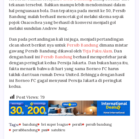
tekanan tersebut. Bahkan mampu lebih mendominasi dalam
hal penguasaan bola. Dan tepatnya pada menit ke 50, Persib
Bandung malah berhasil mencetak gol melalui skema sepak
pojok Guacochea yang berhasil di konversi menjadi gol
melalui sundulan Andrew Jung.
Dan pada pertandingan kali ini juga, menjadi pertandingan
clean sheet berikut nya untuk
Persib Bandung
dimana mistar
gawang Persib Bandung dikawal oleh
Teja Paku Alam
. Dan
dengan hasil ini
Persib Bandung
berhasil memperlebar jarak
dengan peringkat kedua Persija Jakarta. Dan bukan hanya itu,
fakta menarik bahwa di hari yang sama Borneo FC harus
takluk dari tuan rumah Dewa United. Sehingga dengan hasil
ini Borneo FC gagal menyusul Persija Jakarta di peringkat
kedua.
Post Views:
79
Tags:
bandung
bri super league
persib
persib bandung
persibbandung
pssi
satubiru