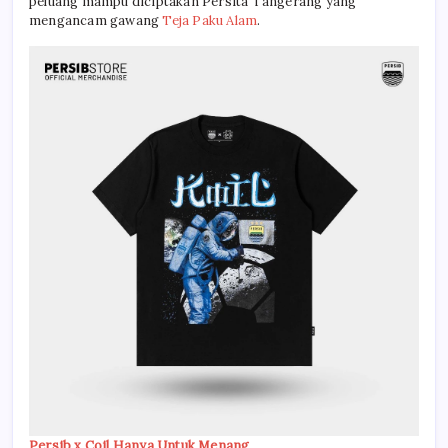
peluang mampu diciptakan Persita Tangerang yang
mengancam gawang
Teja Paku Alam
.
Persib x Coil Hanya Untuk Menang