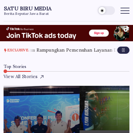
Skip
SATU BIRU MEDIA
to
Berita Seputar Jawa Barat
content
026
KDM Fokus Rampungkan Pemenuhan Layanan Dasar dan Ko
EXCLUSIVE
Top Stories
View All Stories