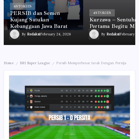
4
STORIES
PERSIB dan Semen
4
STORIES
Kujang Satukan
Kurzawa – Sentuha
Kebanggaan Jawa Barat
Pertama Begitu Me
By
Redaksi
February 24, 2026
By
Redaksi
February 2
Home
BRI Super League
Persib Memperbesar Jarak Dengan Persija
/
/