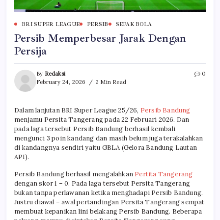
BRI SUPER LEAGUE
PERSIB
SEPAK BOLA
Persib Memperbesar Jarak Dengan
Persija
By
Redaksi
0
February 24, 2026
2 Min Read
Dalam lanjutan BRI Super League 25/26,
Persib Bandung
menjamu Persita Tangerang pada 22 Februari 2026. Dan
pada laga tersebut Persib Bandung berhasil kembali
mengunci 3 poin kandang dan masih belum juga terakalahkan
di kandangnya sendiri yaitu GBLA (Gelora Bandung Lautan
API).
Persib Bandung berhasil mengalahkan
Pertita Tangerang
dengan skor 1 – 0. Pada laga tersebut Persita Tangerang
bukan tanpa perlawanan ketika menghadapi Persib Bandung.
Justru diawal – awal pertandingan Persita Tangerang sempat
membuat kepanikan lini belakang Persib Bandung. Beberapa