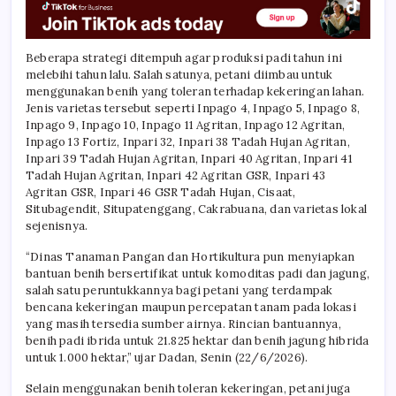
Beberapa strategi ditempuh agar produksi padi tahun ini
melebihi tahun lalu. Salah satunya, petani diimbau untuk
menggunakan benih yang toleran terhadap kekeringan lahan.
Jenis varietas tersebut seperti Inpago 4, Inpago 5, Inpago 8,
Inpago 9, Inpago 10, Inpago 11 Agritan, Inpago 12 Agritan,
Inpago 13 Fortiz, Inpari 32, Inpari 38 Tadah Hujan Agritan,
Inpari 39 Tadah Hujan Agritan, Inpari 40 Agritan, Inpari 41
Tadah Hujan Agritan, Inpari 42 Agritan GSR, Inpari 43
Agritan GSR, Inpari 46 GSR Tadah Hujan, Cisaat,
Situbagendit, Situpatenggang, Cakrabuana, dan varietas lokal
sejenisnya.
“Dinas Tanaman Pangan dan Hortikultura pun menyiapkan
bantuan benih bersertifikat untuk komoditas padi dan jagung,
salah satu peruntukkannya bagi petani yang terdampak
bencana kekeringan maupun percepatan tanam pada lokasi
yang masih tersedia sumber airnya. Rincian bantuannya,
benih padi ibrida untuk 21.825 hektar dan benih jagung hibrida
untuk 1.000 hektar,” ujar Dadan, Senin (22/6/2026).
Selain menggunakan benih toleran kekeringan, petani juga