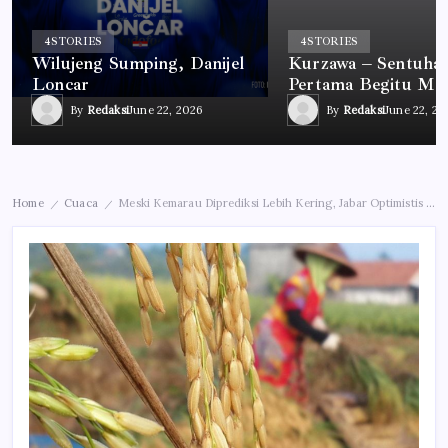
4
STORIES
4
STORIES
Wilujeng Sumping, Danijel
Kurzawa – Sentuha
Loncar
Pertama Begitu Me
By
Redaksi
June 22, 2026
By
Redaksi
June 22, 2
Home
Cuaca
Meski Kemarau Diprediksi Lebih Kering, Jabar Optimistis Produksi Padi 2026 Melebihi 2025
/
/