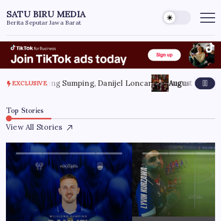
Skip
SATU BIRU MEDIA
to
Berita Seputar Jawa Barat
content
, 2026
Wilujeng Sumping, Danijel Loncar
August 8, 2026
KD
EXCLUSIVE
Top Stories
View All Stories