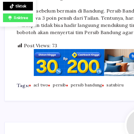
tiktok
Namun, sebelum bermain di Bandung. Persib Band
membawa 3 poin penuh dari Tailan. Tentunya, har
linktree
Walaupun tidak bisa hadir langsung mendukung t
bobotoh akan menyertai tim Persib Bandung agar
Post Views:
73
Tags:
acl two
persib
persib bandung
satubiru