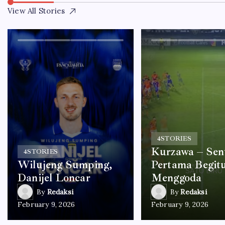
View All Stories
4
STORIES
Kurzawa – Sen
4
STORIES
Wilujeng Sumping,
Pertama Begit
Danijel Loncar
Menggoda
By
Redaksi
By
Redaksi
February 9, 2026
February 9, 2026