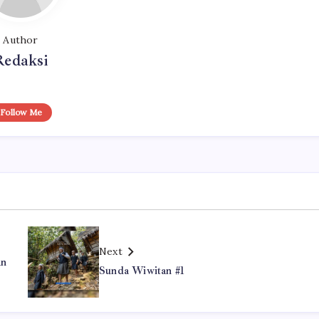
Author
Redaksi
Follow Me
Next
an
Sunda Wiwitan #1