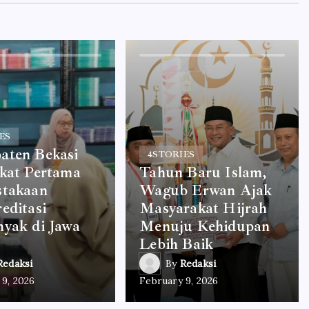
ES
aten Bekasi
4
STORIES
gkat Pertama
Tahun Baru Islam,
stakaan
Wagub Erwan Ajak
editasi
Masyarakat Hijrah
yak di Jawa
Menuju Kehidupan
Lebih Baik
Redaksi
By
Redaksi
 9, 2026
February 9, 2026