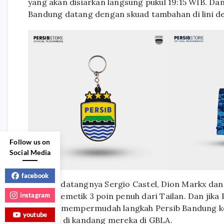
yang akan disiarkan langsung pukul 19:15 WIB. Dan
Bandung datang dengan skuad tambahan di lini d
Follow us on
Social Media
facebook
Dengan datangnya Sergio Castel, Dion Markx dan
instagram
dapat memetik 3 poin penuh dari Tailan. Dan jika 
itu akan mempermudah langkah Persib Bandung ke 
youtube
bermain di kandang mereka di GBLA.