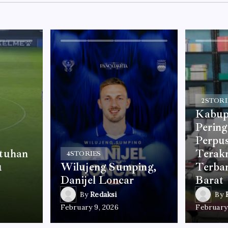
2
STORI
Kabup
Perin
Perpu
tuhan
Terakr
4
STORIES
u
Wilujeng Sumping,
Terban
Danijel Loncar
Barat
By
Redaksi
By
February 9, 2026
February