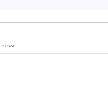
re marked
*