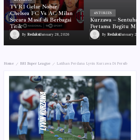
TVRI Gelar Nobar
Chelsea FC Vs AC Milan
4
STORIES
Secara Masif di Berbagai
Kurzawa – Sentuha
Titik
Pertama Begitu Me
By
Redaksi
January 28, 2026
By
Redaksi
January 28
Home
BRI Super League
Latihan Perdana Lyvin Kurzawa Di Persib
/
/