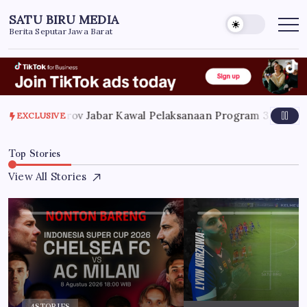
Skip
SATU BIRU MEDIA
to
Berita Seputar Jawa Barat
content
, 2026
Pemprov Jabar Kawal Pelaksanaan Program 3 Juta Rum
EXCLUSIVE
Top Stories
View All Stories
4
STORIES