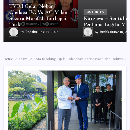
TVRI Gelar Nobar
Chelsea FC Vs AC Milan
4
STORIES
Secara Masif di Berbagai
Kurzawa – Sentuha
Titik
Pertama Begitu Me
By
Redaksi
June 18, 2026
By
Redaksi
June 18, 20
Home
Acara
Kota Bandung Jajaki Kolaborasi Kebudayaan dan Industri Kreatif dengan Prancis
/
/