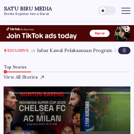
Skip
SATU BIRU MEDIA
to
Berita Seputar Jawa Barat
content
 2026
Pemprov Jabar Kawal Pelaksanaan Program 3 Juta Ruma
EXCLUSIVE
Top Stories
View All Stories
4
STORIES