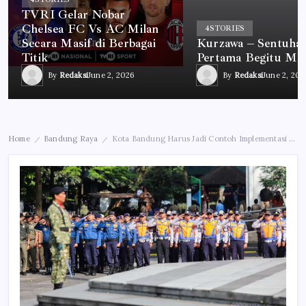
TVRI Gelar Nobar
Chelsea FC Vs AC Milan
4
STORIES
Secara Masif di Berbagai
Kurzawa – Sentuha
Titik
Pertama Begitu Me
By
Redaksi
June 2, 2026
By
Redaksi
June 2, 202
Home
Bandung Raya
Kota Bandung Harus Jadi Contoh Implementasi Nilai-Nilai Pancasila
/
/