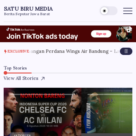
Skip
SATU BIRU MEDIA
to
Berita Seputar Jawa Barat
content
 2026
Penerbangan Perdana Wings Air Bandung – Lampung Re
EXCLUSIVE
Top Stories
View All Stories
4
STORIES