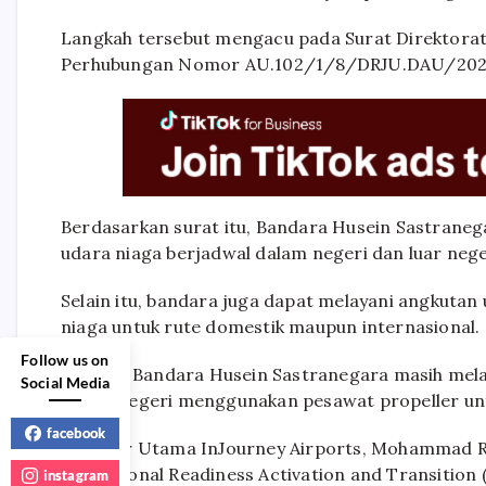
Langkah tersebut mengacu pada Surat Direktora
Perhubungan Nomor AU.102/1/8/DRJU.DAU/202
Berdasarkan surat itu, Bandara Husein Sastrane
udara niaga berjadwal dalam negeri dan luar ne
Selain itu, bandara juga dapat melayani angkutan
niaga untuk rute domestik maupun internasional.
Follow us on
Saat ini, Bandara Husein Sastranegara masih me
Social Media
dalam negeri menggunakan pesawat propeller untu
facebook
Direktur Utama InJourney Airports, Mohammad R
Operational Readiness Activation and Transition
instagram