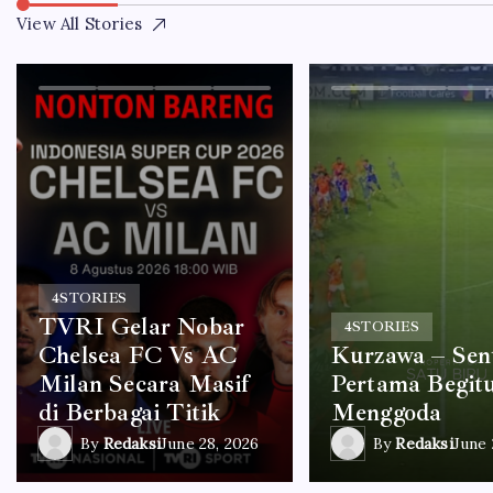
View All Stories
4
STORIES
TVRI Gelar Nobar
4
STORIES
Chelsea FC Vs AC
Kurzawa – Sen
Milan Secara Masif
Pertama Begit
di Berbagai Titik
Menggoda
By
Redaksi
June 28, 2026
By
Redaksi
June 