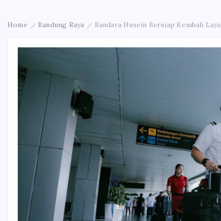
Home
Bandung Raya
Bandara Husein Bersiap Kembali Laya
/
/