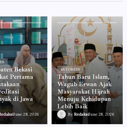
ES
aten Bekasi
4
STORIES
gkat Pertama
Tahun Baru Islam,
stakaan
Wagub Erwan Ajak
editasi
Masyarakat Hijrah
yak di Jawa
Menuju Kehidupan
Lebih Baik
Redaksi
June 28, 2026
By
Redaksi
June 28, 2026