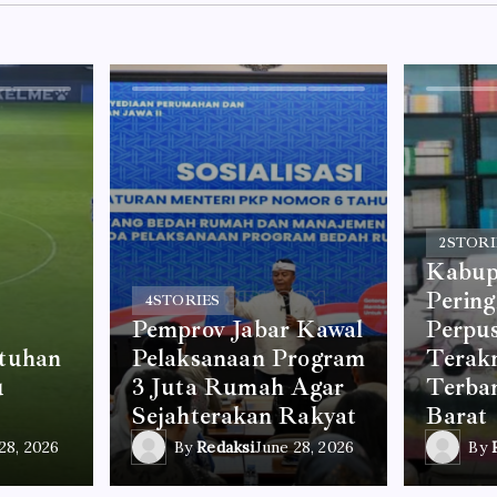
2
STORI
Kabup
Perin
4
STORIES
Pemprov Jabar Kawal
Perpu
tuhan
Pelaksanaan Program
Terakr
u
3 Juta Rumah Agar
Terban
Sejahterakan Rakyat
Barat
28, 2026
By
Redaksi
June 28, 2026
By