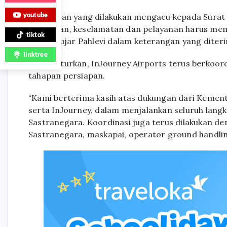
youtube
“Persiapan yang dilakukan mengacu kepada Surat
keamanan, keselamatan dan pelayanan harus meme
tiktok
lancar,” ujar Pahlevi dalam keterangan yang dite
linktree
Ia menuturkan, InJourney Airports terus berkoor
tahapan persiapan.
“Kami berterima kasih atas dukungan dari Keme
serta InJourney, dalam menjalankan seluruh lang
Sastranegara. Koordinasi juga terus dilakukan de
Sastranegara, maskapai, operator ground handling,