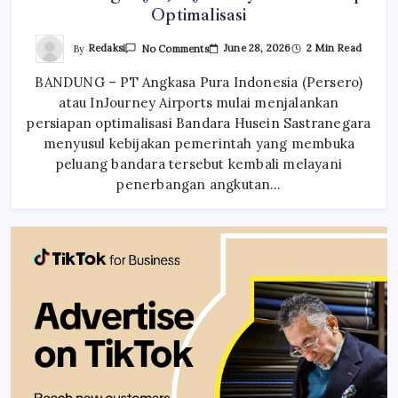
Optimalisasi
On
By
Redaksi
June 28, 2026
2 Min Read
No Comments
Bandara
Husein
BANDUNG – PT Angkasa Pura Indonesia (Persero)
Bersiap
Kembali
atau InJourney Airports mulai menjalankan
Layani
Penerbangan
persiapan optimalisasi Bandara Husein Sastranegara
Jet,
InJourney
menyusul kebijakan pemerintah yang membuka
Mulai
peluang bandara tersebut kembali melayani
Tahap
Optimalisasi
penerbangan angkutan…