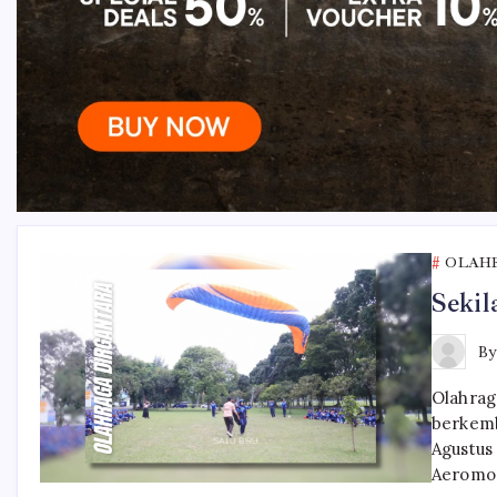
OLAH
Sekil
B
Olahrag
berkemb
Agustus
Aeromod