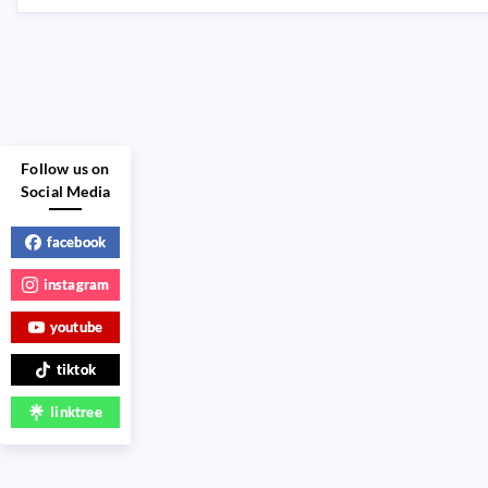
Follow us on
Social Media
facebook
instagram
youtube
tiktok
linktree