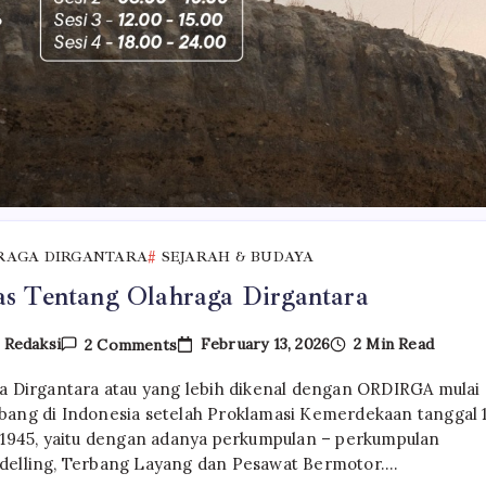
RAGA DIRGANTARA
SEJARAH & BUDAYA
as Tentang Olahraga Dirgantara
On
February 13, 2026
2 Min Read
y
Redaksi
2 Comments
Sekilas
Tentang
a Dirgantara atau yang lebih dikenal dengan ORDIRGA mulai
Olahraga
Dirgantara
ang di Indonesia setelah Proklamasi Kemerdekaan tanggal 
 1945, yaitu dengan adanya perkumpulan – perkumpulan
elling, Terbang Layang dan Pesawat Bermotor.…