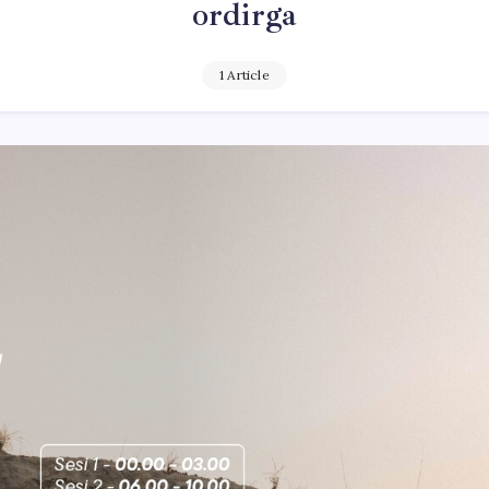
ordirga
1 Article