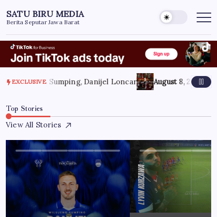
Skip
SATU BIRU MEDIA
to
Berita Seputar Jawa Barat
content
026
Wilujeng Sumping, Danijel Loncar
August 8, 2026
KDM A
EXCLUSIVE
Top Stories
View All Stories