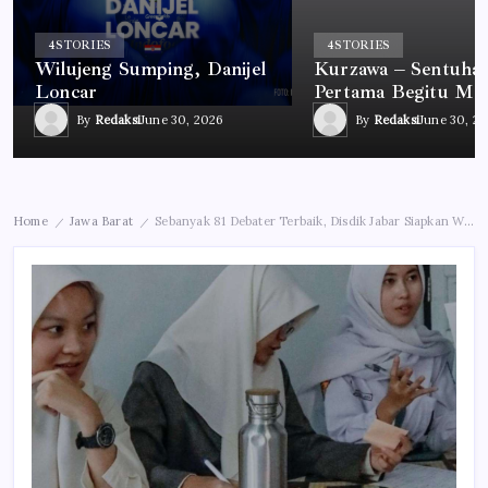
4
STORIES
4
STORIES
Wilujeng Sumping, Danijel
Kurzawa – Sentuha
Loncar
Pertama Begitu Me
By
Redaksi
June 30, 2026
By
Redaksi
June 30, 2
Home
Jawa Barat
Sebanyak 81 Debater Terbaik, Disdik Jabar Siapkan Wakil Nasional
/
/