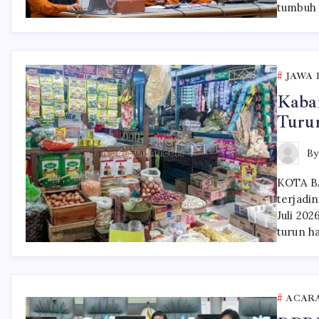
tumbuh 
JAWA 
Kaba
Turun
B
KOTA B
terjadi
Juli 20
turun h
ACAR