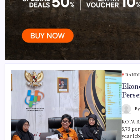
BAND
Ekono
Perse
B
KOTA BA
5,73 pe
year le