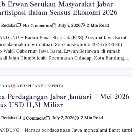
b Erwan Serukan Masyarakat Jabar
rtisipasi dalam Sensus Ekonomi 2026
On
July 7, 2026
2 Min Read
y
Redaksi
No Comments
Wagub
Erwan
NDUNG – Badan Pusat Statistik (BPS) Provinsi Jawa Barat
Serukan
Masyarakat
 melaksanakan pendataan Sensus Ekonomi 2026 (SE2026)
Jabar
p Wakil Gubernur Jawa Barat, Erwan Setiawan, di rumah
Berpartisipasi
a di Jalan Ciumbuleuit, Kecamatan Cidadap, Kota Bandung.…
Dalam
Sensus
Ekonomi
2026
BARAT
KEUANGAN
LAINNYA
a Perdagangan Jabar Januari – Mei 2026
us USD 11,31 Miliar
On
July 2, 2026
2 Min Read
y
Redaksi
1 Comment
Neraca
Perdagangan
NDUNG – Neraca perdagangan Jawa mengalami Barat surpl
Jabar