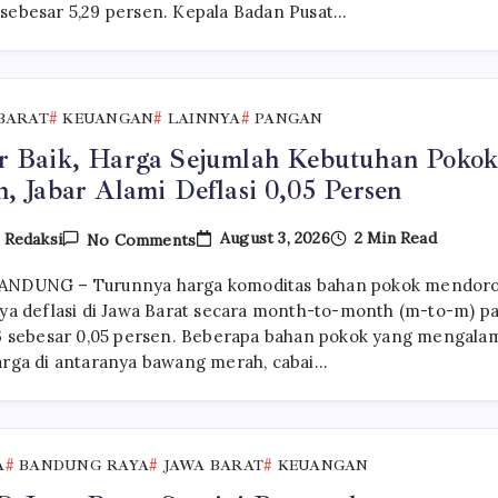
sebesar 5,29 persen. Kepala Badan Pusat…
5,73
Persen,
Lebih
Tinggi
Dibandingkan
Nasional
BARAT
KEUANGAN
LAINNYA
PANGAN
r Baik, Harga Sejumlah Kebutuhan Poko
, Jabar Alami Deflasi 0,05 Persen
On
August 3, 2026
2 Min Read
y
Redaksi
No Comments
Kabar
Baik,
ANDUNG – Turunnya harga komoditas bahan pokok mendor
Harga
Sejumlah
nya deflasi di Jawa Barat secara month-to-month (m-to-m) p
Kebutuhan
26 sebesar 0,05 persen. Beberapa bahan pokok yang mengala
Pokok
arga di antaranya bawang merah, cabai…
Turun,
Jabar
Alami
Deflasi
0,05
Persen
A
BANDUNG RAYA
JAWA BARAT
KEUANGAN