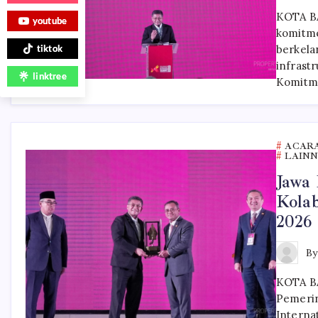
KOTA B
youtube
komitme
berkela
tiktok
infrast
linktree
Komit
ACAR
LAIN
Jawa 
Kola
2026
B
KOTA BA
Pemerin
Interna