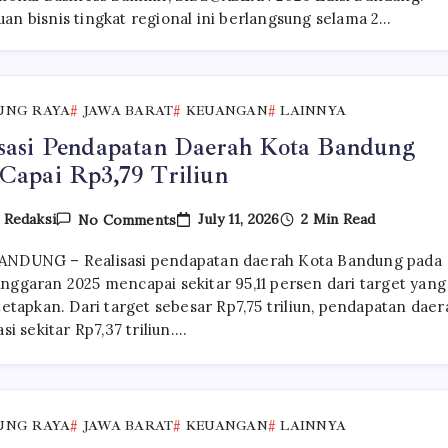
Perkuat
an bisnis tingkat regional ini berlangsung selama 2…
Kolaborasi
Ekonomi
Melalui
SIBS@ASEAN
2026
UNG RAYA
JAWA BARAT
KEUANGAN
LAINNYA
isasi Pendapatan Daerah Kota Bandung
Capai Rp3,79 Triliun
On
July 11, 2026
2 Min Read
y
Redaksi
No Comments
Realisasi
Pendapatan
NDUNG – Realisasi pendapatan daerah Kota Bandung pada
Daerah
Kota
nggaran 2025 mencapai sekitar 95,11 persen dari target yang
Bandung
tetapkan. Dari target sebesar Rp7,75 triliun, pendapatan daer
2025
asi sekitar Rp7,37 triliun.…
Capai
Rp3,79
Triliun
UNG RAYA
JAWA BARAT
KEUANGAN
LAINNYA