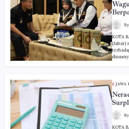
Wagu
Berpa
B
KOTA BA
(Jabar)
terhada
dinasny
JAWA 
Nerac
Surpl
B
KOTA BA