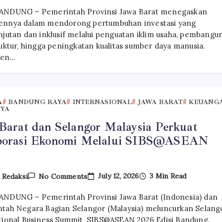
Erwan
ANDUNG – Pemerintah Provinsi Jawa Barat menegaskan
Ajak
Investor
nnya dalam mendorong pertumbuhan investasi yang
Selangor
njutan dan inklusif melalui penguatan iklim usaha, pembangu
Perkuat
ruktur, hingga peningkatan kualitas sumber daya manusia.
Kolaborasi
Investasi
men…
Di
Jawa
Barat
A
BANDUNG RAYA
INTERNASIONAL
JAWA BARAT
KEUANG
NYA
Barat dan Selangor Malaysia Perkuat
borasi Ekonomi Melalui SIBS@ASEAN
On
July 12, 2026
3 Min Read
y
Redaksi
No Comments
Jawa
Barat
NDUNG – Pemerintah Provinsi Jawa Barat (Indonesia) dan
Dan
Selangor
tah Negara Bagian Selangor (Malaysia) meluncurkan Selang
Malaysia
tional Business Summit, SIBS@ASEAN 2026 Edisi Bandung.