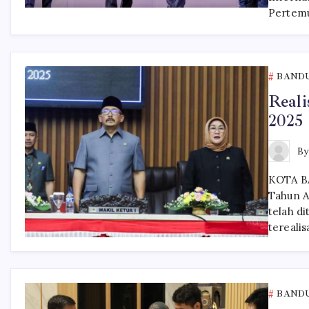
Pertemu
BAND
Real
2025 
B
KOTA BA
Tahun A
telah di
terealis
BAND