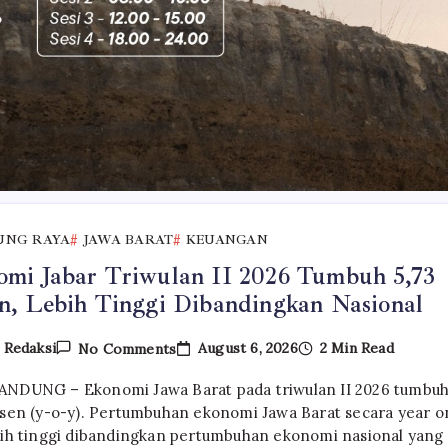
UNG RAYA
JAWA BARAT
KEUANGAN
mi Jabar Triwulan II 2026 Tumbuh 5,73
n, Lebih Tinggi Dibandingkan Nasional
On
August 6, 2026
2 Min Read
y
Redaksi
No Comments
Ekonomi
Jabar
NDUNG – Ekonomi Jawa Barat pada triwulan II 2026 tumbu
Triwulan
II
rsen (y-o-y). Pertumbuhan ekonomi Jawa Barat secara year o
2026
bih tinggi dibandingkan pertumbuhan ekonomi nasional yang
Tumbuh