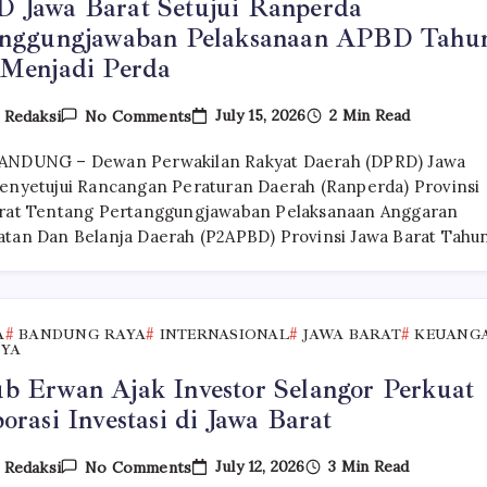
 Jawa Barat Setujui Ranperda
anggungjawaban Pelaksanaan APBD Tahu
 Menjadi Perda
On
July 15, 2026
2 Min Read
y
Redaksi
No Comments
DPRD
Jawa
ANDUNG – Dewan Perwakilan Rakyat Daerah (DPRD) Jawa
Barat
Setujui
enyetujui Rancangan Peraturan Daerah (Ranperda) Provinsi
Ranperda
rat Tentang Pertanggungjawaban Pelaksanaan Anggaran
Pertanggungjawaban
tan Dan Belanja Daerah (P2APBD) Provinsi Jawa Barat Tahu
Pelaksanaan
APBD
Tahun
2025
Menjadi
Perda
A
BANDUNG RAYA
INTERNASIONAL
JAWA BARAT
KEUANG
NYA
 Erwan Ajak Investor Selangor Perkuat
orasi Investasi di Jawa Barat
On
July 12, 2026
3 Min Read
y
Redaksi
No Comments
Wagub