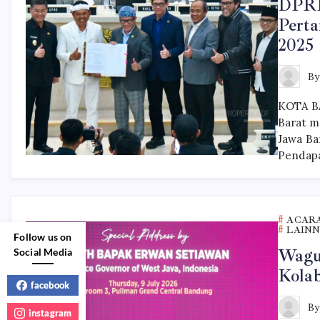
DPRD
Pert
2025
B
KOTA B
Barat m
Jawa Ba
Pendapa
ACAR
LAIN
Follow us on
Wagub
Social Media
Kolab
facebook
B
instagram