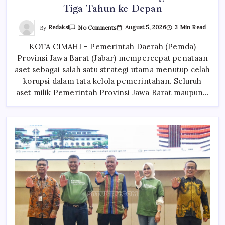
Tiga Tahun ke Depan
On
By
Redaksi
August 5, 2026
3 Min Read
No Comments
KDM
Targetkan
KOTA CIMAHI – Pemerintah Daerah (Pemda)
Seluruh
Tanah
Provinsi Jawa Barat (Jabar) mempercepat penataan
Milik
Pemerintah
aset sebagai salah satu strategi utama menutup celah
Bersertifikat
Paling
korupsi dalam tata kelola pemerintahan. Seluruh
Lambat
aset milik Pemerintah Provinsi Jawa Barat maupun…
Tiga
Tahun
Ke
Depan