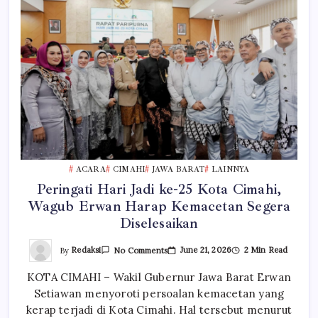
ACARA
CIMAHI
JAWA BARAT
LAINNYA
Peringati Hari Jadi ke-25 Kota Cimahi,
Wagub Erwan Harap Kemacetan Segera
Diselesaikan
On
By
Redaksi
June 21, 2026
2 Min Read
No Comments
Peringati
Hari
KOTA CIMAHI – Wakil Gubernur Jawa Barat Erwan
Jadi
Ke-
Setiawan menyoroti persoalan kemacetan yang
25
Kota
kerap terjadi di Kota Cimahi. Hal tersebut menurut
Cimahi,