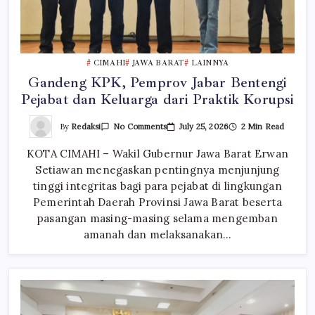
CIMAHI
JAWA BARAT
LAINNYA
Gandeng KPK, Pemprov Jabar Bentengi
Pejabat dan Keluarga dari Praktik Korupsi
On
By
Redaksi
July 25, 2026
2 Min Read
No Comments
Gandeng
KPK,
KOTA CIMAHI – Wakil Gubernur Jawa Barat Erwan
Pemprov
Jabar
Setiawan menegaskan pentingnya menjunjung
Bentengi
Pejabat
tinggi integritas bagi para pejabat di lingkungan
Dan
Keluarga
Pemerintah Daerah Provinsi Jawa Barat beserta
Dari
pasangan masing-masing selama mengemban
Praktik
Korupsi
amanah dan melaksanakan…