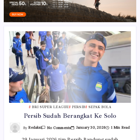
BRI SUPER LEAGUE
PERSIB
SEPAK BOLA
Persib Sudah Berangkat Ke Solo
On
By
Redaksi
January 30, 2026
1 Min Read
No Comments
Persib
Sudah
29 Januari 2026 tim Persib Bandung sudah
Berangkat