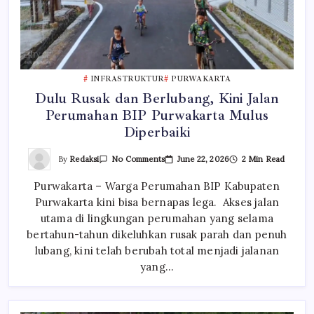
INFRASTRUKTUR
PURWAKARTA
Dulu Rusak dan Berlubang, Kini Jalan
Perumahan BIP Purwakarta Mulus
Diperbaiki
On
By
Redaksi
June 22, 2026
2 Min Read
No Comments
Dulu
Rusak
Purwakarta – Warga Perumahan BIP Kabupaten
Dan
Berlubang,
Purwakarta kini bisa bernapas lega. Akses jalan
Kini
Jalan
utama di lingkungan perumahan yang selama
Perumahan
BIP
bertahun-tahun dikeluhkan rusak parah dan penuh
Purwakarta
lubang, kini telah berubah total menjadi jalanan
Mulus
Diperbaiki
yang…