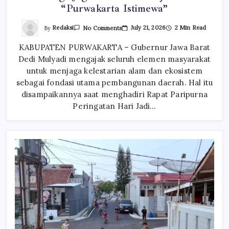
“Purwakarta Istimewa”
On
By
Redaksi
July 21, 2026
2 Min Read
No Comments
Peringati
Hari
KABUPATEN PURWAKARTA – Gubernur Jawa Barat
Jadi
Purwakarta,
Dedi Mulyadi mengajak seluruh elemen masyarakat
KDM
Ajak
untuk menjaga kelestarian alam dan ekosistem
Warga
Jaga
sebagai fondasi utama pembangunan daerah. Hal itu
Ekosistem
disampaikannya saat menghadiri Rapat Paripurna
Wujudkan
“Purwakarta
Peringatan Hari Jadi…
Istimewa”