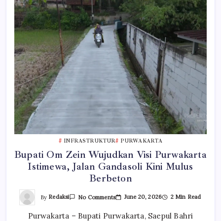
INFRASTRUKTUR
PURWAKARTA
Bupati Om Zein Wujudkan Visi Purwakarta
Istimewa, Jalan Gandasoli Kini Mulus
Berbeton
On
By
Redaksi
June 20, 2026
2 Min Read
No Comments
Bupati
Om
Purwakarta – Bupati Purwakarta, Saepul Bahri
Zein