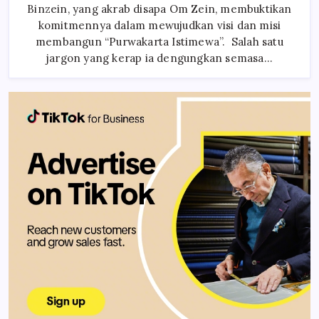
Wujudkan
Binzein, yang akrab disapa Om Zein, membuktikan
Visi
Purwakarta
komitmennya dalam mewujudkan visi dan misi
Istimewa,
Jalan
membangun “Purwakarta Istimewa”. Salah satu
Gandasoli
jargon yang kerap ia dengungkan semasa…
Kini
Mulus
Berbeton