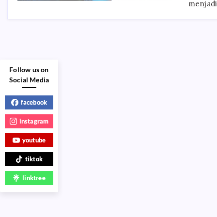
menjadi
Follow us on
Social Media
facebook
instagram
youtube
tiktok
linktree