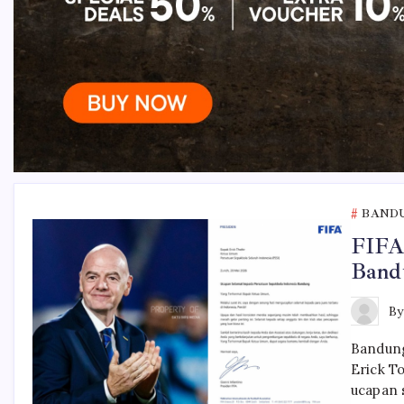
BAND
FIFA
Band
B
Bandung
Erick T
ucapan 