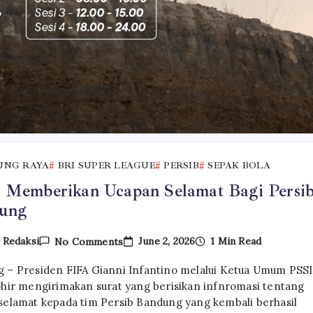
UNG RAYA
BRI SUPER LEAGUE
PERSIB
SEPAK BOLA
 Memberikan Ucapan Selamat Bagi Persi
ung
On
June 2, 2026
1 Min Read
y
Redaksi
No Comments
FIFA
Memberikan
 – Presiden FIFA Gianni Infantino melalui Ketua Umum PSSI
Ucapan
Selamat
ohir mengirimakan surat yang berisikan infnromasi tentang
Bagi
selamat kepada tim Persib Bandung yang kembali berhasil
Persib